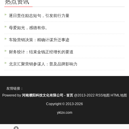
热点资讯
逐日责任励志短句，引发前行力量
母爱如光，感德有你。
车险营销决策：精确计谋升迁事迹
财务狡计：结束金钱正经增长的要道
北京汇聚营销参谋人：普及品牌影响力
友情链接：
Powered by
河南濮阳科技文化有限公司 - 首页
@2013-2022
RSS地图
HTML地图
Copyright
© 2013-2026
yklzx.com