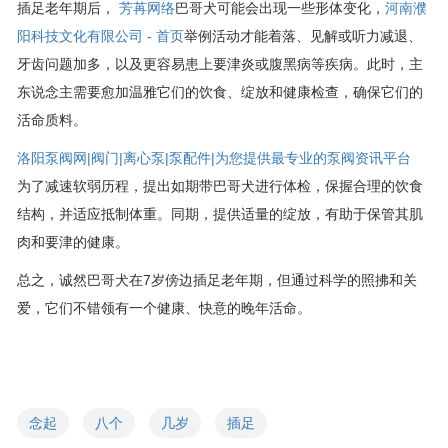
插足老年期后，
芳苒网络
巴哥犬可能会出现一些形体变化，
河南濮
阳科技文化有限公司 - 首页
举例活动才能着落、见解或听力减退、
牙齿问题加多，以及更容易患上要津炎或腹黑病等疾病。此时，主
东说念主需要愈加温雅它们的饮食、绽放和健康检查，确保它们的
活命质料。
洛阳泵阀网|阀门|离心泵|泵配件|为您提供最专业的泵阀资讯平台
为了减速软弱历程，提出如期带巴哥犬进行体检，保握合理的饮食
结构，并适应抵制体重。同期，提供适量的绽放，有助于保管其肌
肉和要津的健康。
总之，诚然巴哥犬在7岁傍边插足老年期，但通过科学的照拂和关
爱，它们不错领有一个健康、快意的晚年活命。
念起
八个
几岁
插足