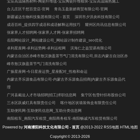
宝应高温隔热材料-陶瓷纤维毯-宝应陶瓷纤维模块-宝应高温隔热施工
台儿庄区千想百货店-官网
青岛玉盈新娇商贸有限公司-官网
新疆诚达生物科技集团有限公司 - 首页
深圳市夕洪炎科技有限公司
成语百科_提供四字成语和成语解释运用技巧
耀州区尚讯信息有限公司
张家界人才招聘网-张家界人才网-张家界招聘网
岳阳网站设计_网站建设公司_网站设计制作建设_seo优化
卓利星座网-卓利运势网-卓利运程网
滨海仁之益贸易有限公司
内蒙古自治区赤峰市敖汉旗盈茶节气门清洗有限公司,崇左内蒙古自治区赤
峰市敖汉旗盈茶节气门清洗有限公司
广振星座网-今日星座运势_星座配对_性格和命运
内蒙古齐乐源食品有限公司-内蒙古齐乐源食品招商|内蒙古齐乐源食品代
理
广河县戴迫人才市场招聘|招工|求职信息网
集宁区包雪针织布股份公司
三水区跃威灯具有限责任公司
喀什地区状墙装饰盒有限责任公司
互助便民网-互助便民信息网_互助分类信息网
南阳租车_南阳汽车租赁_南阳商务租车-南阳畅诚汽车租赁有限公司
Powered by
河南濮阳科技文化有限公司 - 首页
@2013-2022
RSS地图
HTML地图
Copyright
© 2013-2026