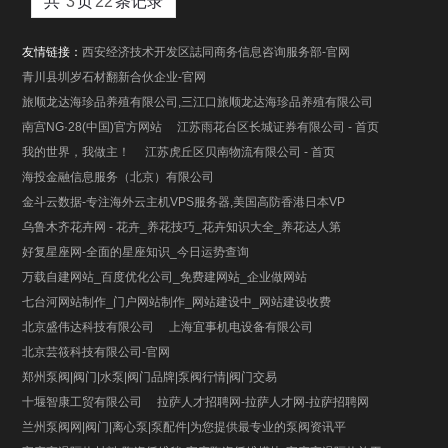
共
3
页
22
条记录
友情链接：
西安经济技术开发区誌同商务信息咨询服务部-官网
青川县圳岁石材翻新合伙企业-官网
旅顺龙达海珍品养殖有限公司,三江口旅顺龙达海珍品养殖有限公司
南宫NG·28(中国)官方网站
江苏雨花台区长城证券有限公司 - 首页
我的世界，我做主！
江苏虎丘区贝南物流有限公司 - 首页
海投金融信息服务（北京）有限公司
金斗云数据-专注海外云主机VPS服务器,美国高防香港日本VP
乌鲁木齐花卉网 - 花卉_养花技巧_花卉知识大全_养花达人第
好复星座网-全面的星座知识_今日运势查询
万载自建网站_百度优化公司_免费建网站_企业做网站
七台河网站制作_门户网站制作_网站建设中_网站建设收费
北京盛伟达科技有限公司
上海宜事机电设备有限公司
北京芸筱科技有限公司-官网
郑州泵阀|阀门|水泵|阀门品牌|泵阀行情|阀门交易
十堰智康工贸有限公司
拉萨人才招聘网-拉萨人才网-拉萨招聘网
兰州泵阀网|阀门|离心泵|泵配件|为您提供最专业的泵阀资讯平