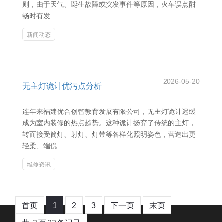
则，由于天气、诞生故障或突发事件等原因，火车误点酣
畅时有发
新闻动态
2026-05-20
无主灯诡计优污点分析
连年来福建优合创智教育发展有限公司，无主灯诡计迟缓
成为室内装修的热点趋势。这种诡计扬弃了传统的主灯，
转而接受筒灯、射灯、灯带等各样化照明姿色，营造出更
轻柔、端倪
维修资讯
首页
1
2
3
下一页
末页