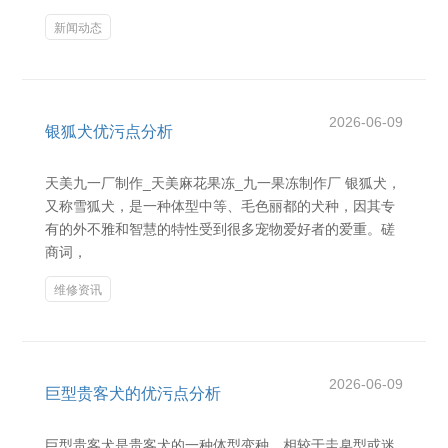
新闻动态
2026-06-09
银狐犬优污点分析
天美九一厂制作_天美麻花果冻_九一果冻制作厂 银狐犬，
又称雪狐犬，是一种体型中等、毛色丽都的犬种，因其专
有的外不雅和智慧的特性受到很多宠物爱好者的爱重。磋
商词，
维修资讯
2026-06-09
巨型贵客犬的优污点分析
巨型贵客犬是贵客犬的一种体型变种，相较于圭臬型或迷